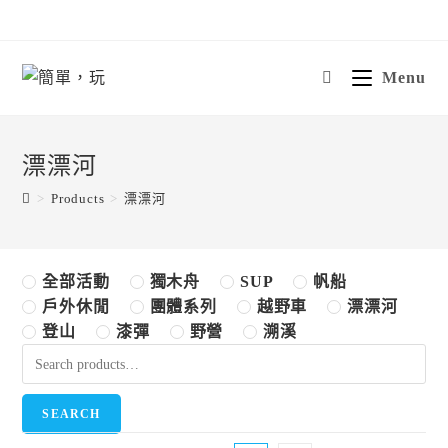
Skip
to
content
Menu
漂漂河
>
Products
>
漂漂河
全部活動
獨木舟
SUP
帆船
戶外休閒
團體系列
越野車
漂漂河
登山
漆彈
野營
溯溪
SEARCH