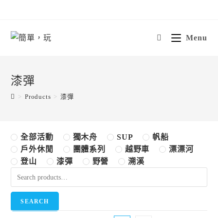
Skip
to
content
Menu
漆彈
>
Products
>
漆彈
全部活動
獨木舟
SUP
帆船
戶外休閒
團體系列
越野車
漂漂河
登山
漆彈
野營
溯溪
SEARCH