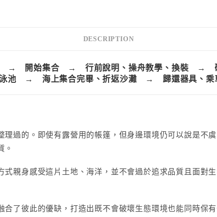
三
合
一
DESCRIPTION
野
營
 → 開始集合 → 行前說明、操舟教學、換裝 → 
組
泳池 → 海上集合完畢、折返沙灘 → 歸還器具、乘
合
｜
【宜
蘭】
整理過的。即使有露營用的帳篷，但身邊環境仍可以說是不虞
quantity
質。
方式親身感受這片土地、海洋，並不會過於追求品質且面對生
融合了彼此的優缺，打造出既不會破壞生態環境也能同時保有