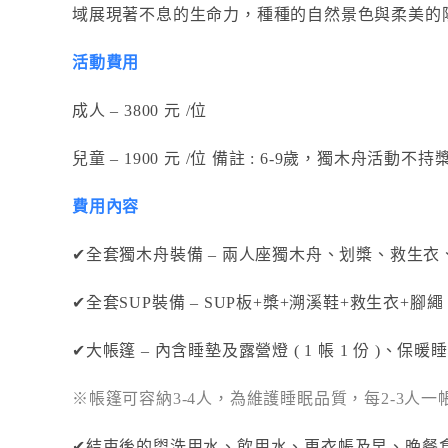
域展現著不息的生命力，種種的自然景色與柔美的
活動費用
成人 – 3800 元 /位
兒童 – 1900 元 /位 備註 : 6-9歲，獨木舟活
費用內容
✔全套獨木舟裝備 – 兩人座獨木舟、划槳、救生
✔全套SUP裝備 – SUP板+槳+溯溪鞋+救生衣+腳繩
✔大帳篷 – 內含睡墊及露營燈 ( 1 帳 1 份 )、保暖睡袋 
※帳篷可容納3-4人，為維護睡眠品質，每2-3人一
✔結束後的盥洗用水、飲用水、更衣帳及早、晚餐