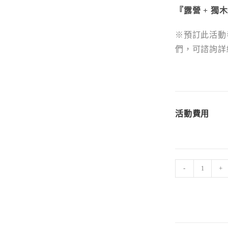
『露營 + 獨木
※預訂此活動
們，可諮詢詳
活動費用
野
-
+
營
｜
東
澳