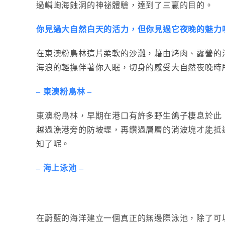
過嶙峋海蝕洞的神祕體驗，達到了三贏的目的。
你見過大自然白天的活力，但你見過它夜晚的魅力
在東澳粉鳥林這片柔軟的沙灘，藉由烤肉、露營的
海浪的輕撫伴著你入眠，切身的感受大自然夜晚時
–
東澳粉鳥林 –
東澳粉鳥林，早期在港口有許多野生鴿子棲息於此
越過漁港旁的防坡堤，再鑽過層層的消波塊才能抵
知了呢。
–
海上泳池 –
在蔚藍的海洋建立一個真正的無邊際泳池，除了可