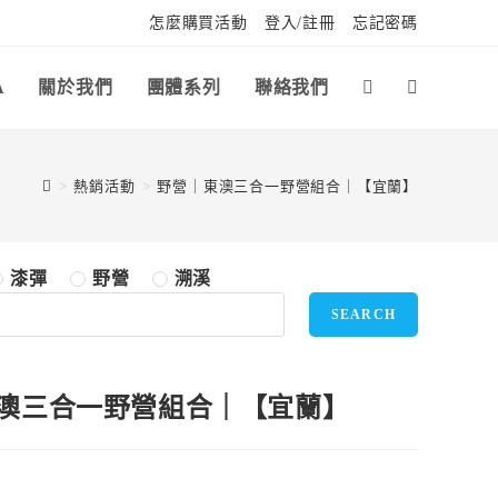
怎麼購買活動
登入/註冊
忘記密碼
A
關於我們
團體系列
聯絡我們
>
熱銷活動
>
野營｜東澳三合一野營組合｜【宜蘭】
漆彈
野營
溯溪
SEARCH
澳三合一野營組合｜【宜蘭】
0