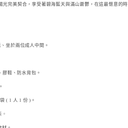
陽光完美契合，享受著碧海藍天與滿山蒼鬱，在這最愜意的時
動不持槳、坐於兩位成人中間。
衣、膠鞋、防水背包。
。
( 1 人 1 份 )。
帳。
食材。